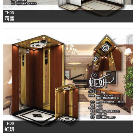
TH05
晴雪
TH06
虹妍