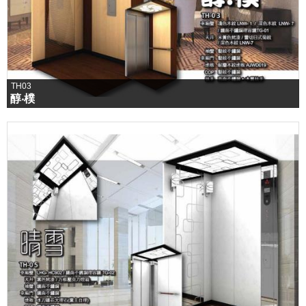
TH03
醇‧樸